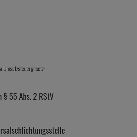
a Umsatzsteuergesetz:
h § 55 Abs. 2 RStV
sal­schlichtungs­stelle