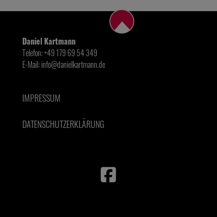
Daniel Kartmann
Telefon: +49 179 69 54 349
E-Mail: info@danielkartmann.de
IMPRESSUM
DATENSCHUTZERKLÄRUNG
fab
fa-
facebook-
square